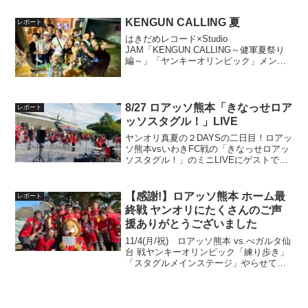
KENGUN CALLING 夏
レポート
はきだめレコード×Studio
JAM「KENGUN CALLING～健軍夏祭り
編～」「ヤンキーオリンピック」メンバ
ーが松村、真実、村上マスクが「ＤＪ」
「弾き語り」「カラオケ」「ダンス」で
お邪魔致しました！最後の花火までずっ
と楽しかったです...
8/27 ロアッソ熊本「きなっせロア
レポート
ッソスタグル！」LIVE
ヤンオリ真夏の２DAYSの二日目！ロアッ
ソ熊本vsいわきFC戦の「きなっせロアッ
ソスタグル！」のミニLIVEにゲストで呼
んでいただきました！リハーサル中に集
中豪雨を受けライブ開催が危ぶまれまし
たが、studio JAM赤星さん、SSBSメ
【感謝!】ロアッソ熊本 ホーム最
レポート
ン...
終戦 ヤンオリにたくさんのご声
援ありがとうございました
11/4(月/祝) ロアッソ熊本 vs.べガルタ仙
台 戦ヤンキーオリンピック「練り歩き」
「スタグルメインステージ」やらせて頂
きました！一年、スタグルで楽しく活動
させて頂きました！