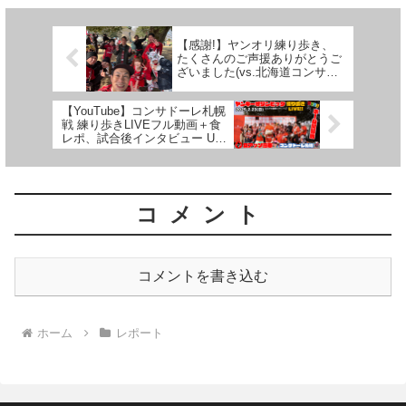
【感謝!】ヤンオリ練り歩き、
たくさんのご声援ありがとうご
ざいました(vs.北海道コンサド
ーレ札幌 戦)
【YouTube】コンサドーレ札幌
戦 練り歩きLIVEフル動画＋食
レポ、試合後インタビュー UP
しました!!
コメント
コメントを書き込む
ホーム
レポート