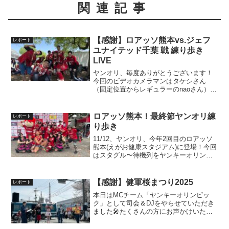
関連記事
【感謝】ロアッソ熊本vs.ジェフ
レポート
ユナイテッド千葉 戦 練り歩き
LIVE
ヤンオリ、毎度ありがとうございます！
今回のビデオカメラマンはタケシさん
（固定位置からレギュラーのnaoさん）い
つもありがとうございます！
ロアッソ熊本！最終節ヤンオリ練
レポート
り歩き
11/12、ヤンオリ、今年2回目のロアッソ
熊本(えがお健康スタジアム)に登場！今回
はスタグル〜待機列をヤンキーオリンピ
ックがチンドン屋形式で「練り歩き」ま
した！それもなんと「３回（３練り歩
き）」も笑最終節、スタジアムDJスガッ
【感謝】健軍桜まつり2025
レポート
シュさんの卒業...
本日はMCチーム「ヤンキーオリンピッ
ク」として司会＆DJをやらせていただき
ました🎤たくさんの方にお声かけいただ
きとても楽しくやれました🌸ヤンオリよ
り改めて御礼申し上げます^_^！