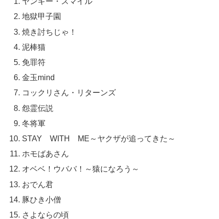
ヤンキー・スマイル
地獄甲子園
焼き討ちじゃ！
泥棒猫
免罪符
金玉mind
コックリさん・リターンズ
怨霊伝説
冬将軍
STAY WITH ME～ヤクザが追ってきた～
ホモばあさん
オベベ！ウババ！～猿になろう～
おでん君
豚ひき小僧
さよならの頃