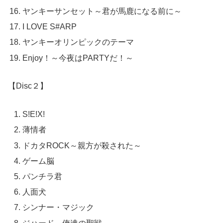
ヤンキーサンセット～君が馬鹿になる前に～
I LOVE S#ARP
ヤンキーオリンピックのテーマ
Enjoy！～今夜はPARTYだ！～
【Disc２】
S!E!X!
薄情者
ドカタROCK～親方が殺された～
ゲーム脳
パンチラ君
人面犬
シンナー・マジック