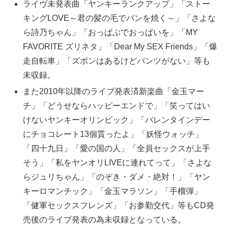
ライヴ未発表曲「ヤンキーランクアップ」「ストー
キングLOVE～君の髪の毛でパンを焼く～」「さよな
ら詩乃ちゃん」「おっぱぶでおっぱいを」「MY
FAVORITE ズリネタ」「Dear My SEX Friends」「爆
走自転車」「ズボンはあるけどパンツがない」等も
未収録。
また2010年以降のライブ発表済新楽曲「金玉マー
チ」「どうせならハッピーエンドで」「笑ってはい
けないヤンキーオリンピック」「バレンタインデー
にチョコレート13個貰ったよ」「妖怪ウォッチ」
「四十九日」「愛の国の人」「全員セックスが上手
そう」「私をヤンオリLIVEに連れてって」「さよな
らジュリちゃん」「のぞき・ダメ・絶対！」「ヤン
キーロマンチック」「金玉マラソン」「手榴弾」
「健軍セックスフレンズ」「お参勤交代」等もCD発
売後のライブ発表の為未収録となっている。