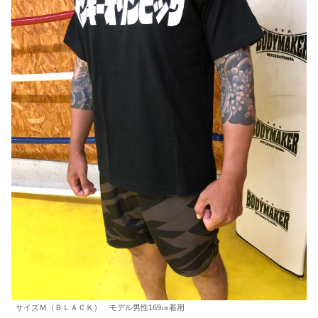
サイズＭ（ＢＬＡＣＫ） モデル男性169㎝着用