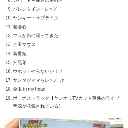
ジハード～俺達の聖戦～
バレンタイン・レ○プ
ヤンキー・サプライズ
老婆心
マラが街に帰ってきた
金玉マウス
新世紀
穴兄弟
ウホッ！やらないか！？
サンタがママをレ○プした
金玉 in my head
ボーナストラック【ヤンオリTVカット事件のライブ
音源が収録されている】