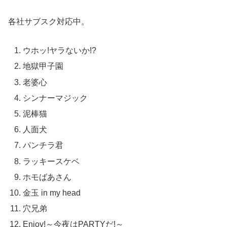
各社サブスク対応中。
ウホッ!ヤラないか!?
地獄甲子園
老婆心
シンナーマジック
泥棒猫
人面犬
パンチラ君
ラッキースケベ
ホモばあさん
金玉 in my head
穴兄弟
Enjoy!～今夜はPARTYだ!～