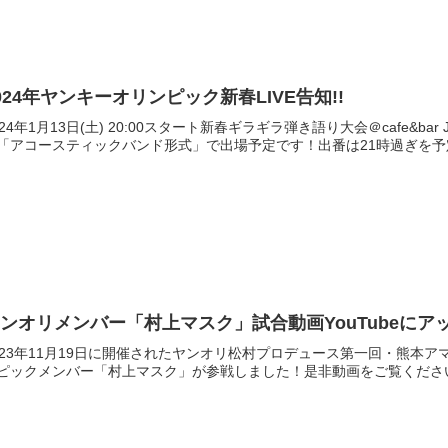
024年ヤンキーオリンピック新春LIVE告知!!
024年1月13日(土) 20:00スタート新春ギラギラ弾き語り大会＠cafe
「アコースティックバンド形式」で出場予定です！出番は21時過ぎを予定。w/
ンオリメンバー「村上マスク」試合動画YouTubeにア
023年11月19日に開催されたヤンオリ松村プロデュース第一回・熊本
ピックメンバー「村上マスク」が参戦しました！是非動画をご覧くださ