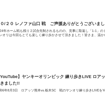
０/２０ レノファ山口 戦 ご声援ありがとうございました
024年ホーム戦も残り２試合先制されるものの、見事に取返し「1-1」の
ンオリは今回もとても楽しく練り歩かさせて頂きました！皆さま、温か
YouTube】ヤンキーオリンピック 練り歩きLIVE ロ
きました!!
和6年8月3日 ロアッソ熊本vs.栃木SC 戦のヤンオリ練り歩きLIVEをYo