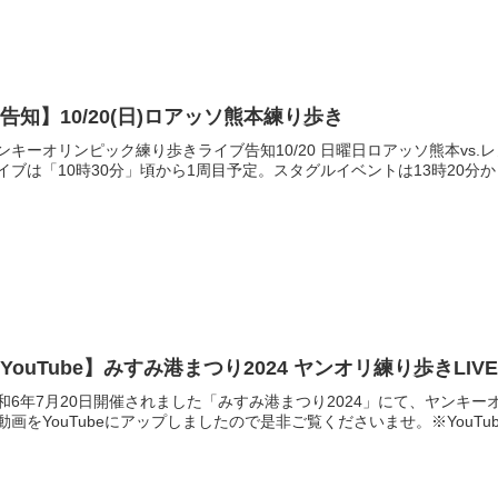
告知】10/20(日)ロアッソ熊本練り歩き
ンキーオリンピック練り歩きライブ告知10/20 日曜日ロアッソ熊本vs.
イブは「10時30分」頃から1周目予定。スタグルイベントは13時20分から
YouTube】みすみ港まつり2024 ヤンオリ練り歩きL
和6年7月20日開催されました「みすみ港まつり2024」にて、ヤンキー
動画をYouTubeにアップしましたので是非ご覧くださいませ。※YouTube