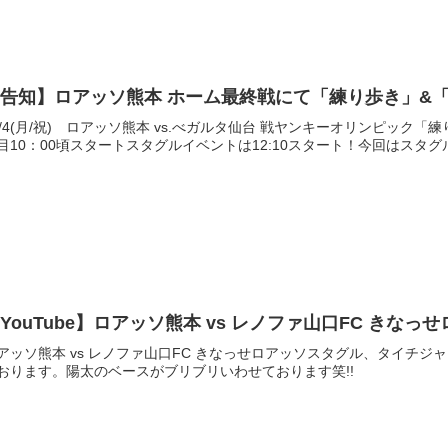
告知】ロアッソ熊本 ホーム最終戦にて「練り歩き」&「ス
1/4(月/祝) ロアッソ熊本 vs.べガルタ仙台 戦ヤンキーオリンピック「
目10：00頃スタートスタグルイベントは12:10スタート！今回はスタグ
YouTube】ロアッソ熊本 vs レノファ山口FC き
アッソ熊本 vs レノファ山口FC きなっせロアッソスタグル、タイチ
おります。陽太のベースがブリブリいわせております笑!!