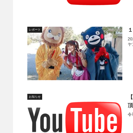
１
レポート
2
ヤ
【
お知らせ
頂
令