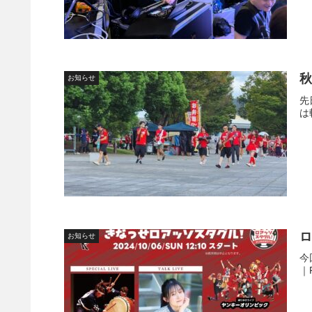
秋
お知らせ
先
は斬
ロ
お知らせ
今
｜R