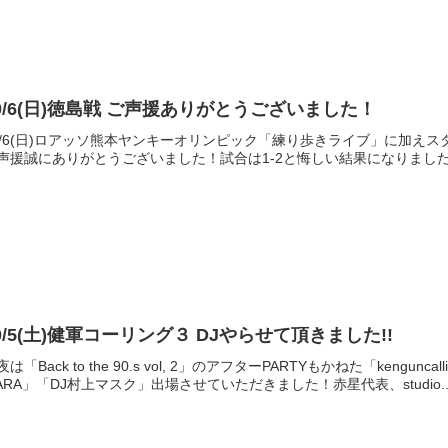
0/6(日)徳島戦 ご声援ありがとうございました！
0/6(日)ロアッソ熊本ヤンキーオリンピック「練り歩きライブ」に加えス
声援誠にありがとうございました！試合は1-2と悔しい結果になりました
0/5(土)健軍コーリング３ DJやらせて頂きました!!
夜は「Back to the 90.s vol, 2」のアフターPARTYもかねた「ken
ARA」「DJ村上マスク」出場させていただきました！赤星代表、studio..