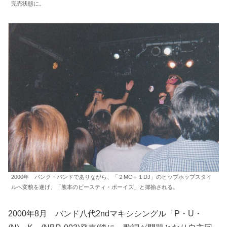
完売状態に。
2000年 パンク・バンドでありながら、「２MC＋１DJ」のヒップホップスタイ
ルへ変貌を遂げ、「熊本のビースティ・ボーイズ」と揶揄される。
2000年8月 バンド八代2ndマキシシングル「P・U・