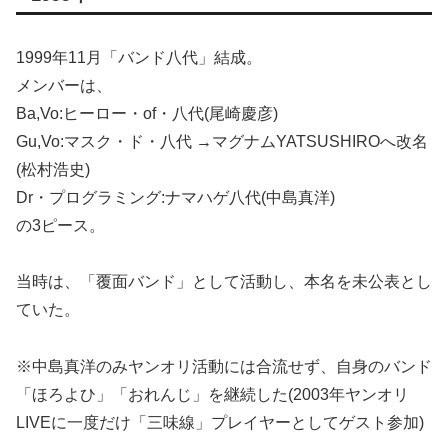
1999年11月「バンド八代」結成。
メンバーは、
Ba,Vo:ヒーロー・of・八代(尾崎慶彦)
Gu,Vo:マスク・ド・八代 →マグナムYATSUSHIROへ改名
(松村浩史)
Dr・プログラミング:ナマハゲ八代(中島真洋)
の3ピース。
当時は、「覆面バンド」として活動し、本名を未公表とし
ていた。
※中島真洋のみヤンオリ活動には合流せず、自身のバンド
「ほろよひ」「おれんじ」を継続した(2003年ヤンオリ
LIVEに一度だけ「三味線」プレイヤーとしてゲスト参加)