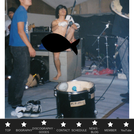
2002年 熊大LIVEでキーボードを弾かず大物を釣り上げる飛騨。
DISCOGRAPHY・
NEWS・
TOP
BIOGRAPHY
CONTACT
SCHEDULE
MEMBER
YouTube
GOODS
BLOG