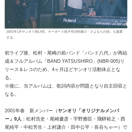
2001年1月ヤンオリ初LIVE。キーボード純子作詞作曲の「さよならの頃」も披露
する。
初ライブ後、松村・尾崎の前バンド「バンド八代」が再結
成＆フルアルバム「BAND YATSUSHIRO」(NBR-005)リ
リース＆レコのため、4ヶ月ほどヤンオリ活動休止とな
る。
※後に、当アルバムは、歌詞内容が問題となり自主回収と
なる。
2001年春 新メンバー（
ヤンオリ「オリジナルメンバ
ー」9人
：松村浩史・尾崎慶彦・宇野雅臣・飛騨裕之・西
尾純平・中松芳生・上村謙介・田中公平・長谷ちゃー）で