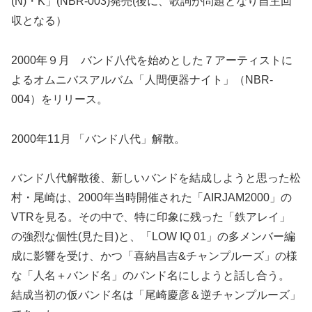
(N)・K」(NBR-003)発売(後に、歌詞が問題となり自主回
収となる）
2000年９月 バンド八代を始めとした７アーティストに
よるオムニバスアルバム「人間便器ナイト」（NBR-
004）をリリース。
2000年11月 「バンド八代」解散。
バンド八代解散後、新しいバンドを結成しようと思った松
村・尾崎は、2000年当時開催された「AIRJAM2000」の
VTRを見る。その中で、特に印象に残った「鉄アレイ」
の強烈な個性(見た目)と、「LOW IQ 01」の多メンバー編
成に影響を受け、かつ「喜納昌吉&チャンプルーズ」の様
な「人名＋バンド名」のバンド名にしようと話し合う。
結成当初の仮バンド名は「尾崎慶彦＆逆チャンプルーズ」