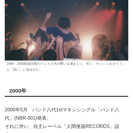
1999－2000結成当初のバンド八代の勢いは凄まじく、常に「モッシュ＆ダイブ」
と「笑い」に包まれた。
2000年
2000年5月 バンド八代1stマキシシングル「バンド八
代」(NBR-001)発表。
それに伴い、自主レーベル「人間便器RECORDS」設