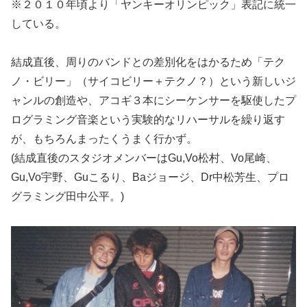
※２０１０年頃より「ヤンキーオリンピック」表記に統一
している。
結成直後、周りのバンドとの差別化をはかるため「テク
ノ・ビリー」（サイコビリー＋テクノ？）という新しいジ
ャンルの創造や、アコギ３本にシーケンサーを駆使したプ
ログラミング音楽という実験的なリハーサルを繰り返す
が、もちろんまったくうまく行かず。
(結成直後のスタジオメンバーはGu,Vo松村、Vo尾崎、
Gu,Vo宇野、Guこるり、Baジョージ、Dr中松芳生、プロ
グラミング田中公平。)