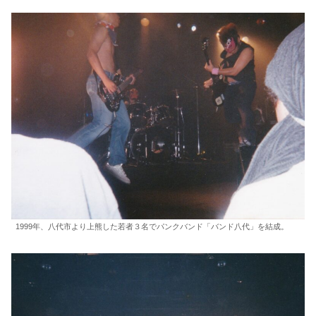
1999年、八代市より上熊した若者３名でパンクバンド「バンド八代」を結成。