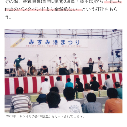
その際、審査員長(当時Django店長・藤本氏)から
「そこら
付近のパンクバンドより全然危ない」
という好評をもら
う。
2001年 ヤンオリのみTV放送からカットされてしまう。