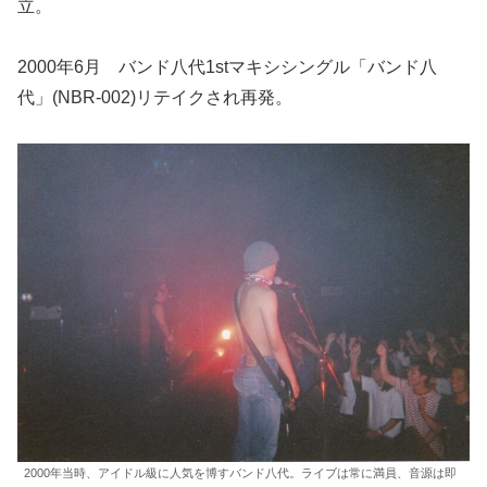
立。
2000年6月 バンド八代1stマキシシングル「バンド八
代」(NBR-002)リテイクされ再発。
2000年当時、アイドル級に人気を博すバンド八代。ライブは常に満員、音源は即