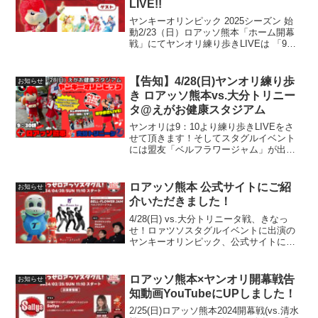
LIVE!!
ヤンキーオリンピック 2025シーズン 始
動2/23（日）ロアッソ熊本「ホーム開幕
戦」にてヤンオリ練り歩きLIVEは 「9時
30分」スタートです！！「きなっせロア
ッソスタグル!」は11:10より【ゲスト】 #
いちごくらぶ#ロアッソ熊本ゴール...
【告知】4/28(日)ヤンオリ練り歩
お知らせ
き ロアッソ熊本vs.大分トリニー
タ@えがお健康スタジアム
ヤンオリは9：10より練り歩きLIVEをさ
せて頂きます！そしてスタグルイベント
には盟友「ベルフラワージャム」が出演
します！お楽しみに！
ロアッソ熊本 公式サイトにご紹
お知らせ
介いただきました！
4/28(日) vs.大分トリニータ戦、きなっ
せ！ロァツソスタグルイベントに出演の
ヤンキーオリンピック、公式サイトに紹
介いただきました！いつもありがとうご
ざいます！｜ロアッソ熊本 公式サイト｜
ROASSO KUMAMOTO OFFICIAL...
ロアッソ熊本×ヤンオリ開幕戦告
お知らせ
知動画YouTubeにUPしました！
2/25(日)ロアッソ熊本2024開幕戦(vs.清水