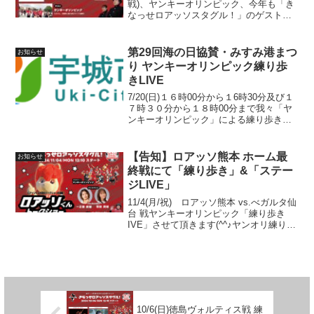
戦)、ヤンキーオリンピック、今年も「き
なっせロアッソスタグル！」のゲストに
呼んで頂き、改めてありがとうございま
す！今回ヤンオリでチャントcoverも増や
させて頂きます皆さま是非よろしくお...
第29回海の日協賛・みすみ港まつ
お知らせ
り ヤンキーオリンピック練り歩
きLIVE
7/20(日)１６時00分から１6時30分及び１
７時３０分から１８時00分まで我々「ヤ
ンキーオリンピック」による練り歩き
LIVEパフォーマンスを行います！会場を
所狭しと練り歩きます(^^)/是非ご声援下
さい！宇城市役所さまＨＰでみヤンキー
【告知】ロアッソ熊本 ホーム最
お知らせ
オ...
終戦にて「練り歩き」&「ステー
ジLIVE」
11/4(月/祝) ロアッソ熊本 vs.べガルタ仙
台 戦ヤンキーオリンピック「練り歩き
IVE」させて頂きます(^^♪ヤンオリ練り歩
きは、一回目10：00頃スタートスタグル
イベントは12:10スタート！今回はスタグ
ルメインステージでもライブさ...
10/6(日)徳島ヴォルティス戦 練