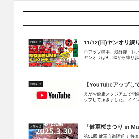
11/12(日)ヤンオリ
お知らせ
ロアッソ熊本、最終節「レ
ヤンオリは9：30から練り歩
【YouTubeアッ
お知らせ
えがお健康スタジアムで開催
ップして頂きました。メイン
「健軍桜まつり in Mu
お知らせ
第51回 健軍自衛隊通り 桜