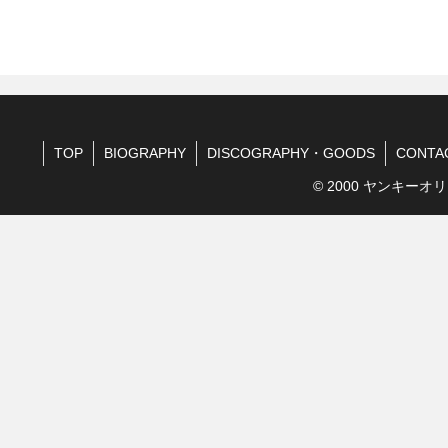
TOP
BIOGRAPHY
DISCOGRAPHY・GOODS
CONTA
© 2000 ヤンキーオリ