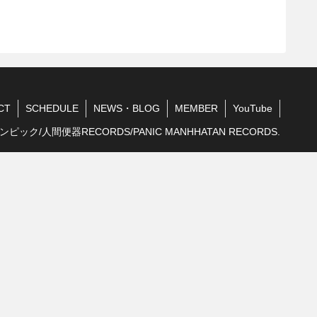
CT
SCHEDULE
NEWS・BLOG
MEMBER
YouTube
ンピック/人間便器RECORDS/PANIC MANHHATAN RECORDS.