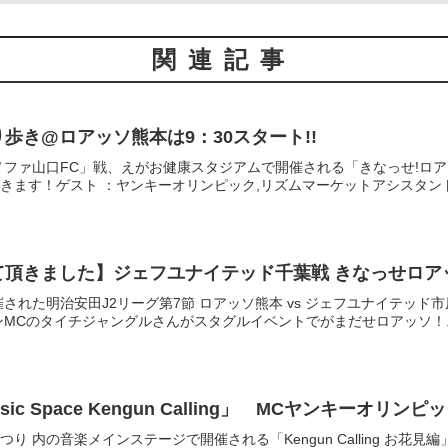
関連記事
練り歩き@ロアッソ熊本は9：30スタート!!
ノファ山口FC」戦、えがお健康スタジアムで開催される「きなっせ!ロ
きます！ゲスト ：ヤンキーオリンピック,リズムマーケットアシスタント .
プして頂きました】ジェフユナイテッド千葉戦 きなっせロ
された明治安田J2リーグ第7節 ロアッソ熊本 vs ジェフユナイテッド
MCのタイチジャングルさんがスタグルイベントでがまだせロアッソ！..
sic Space Kengun Calling」 MCヤンキーオリン
まつり 内の音楽メインステージで開催される「Kengun Calling お