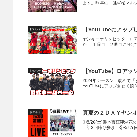
ます。昨年の「健軍桜マルシェ
【YouTubeにアッ
お知らせ
ヤンキーオリンピック「ロアッ
た！ １週目、２週目に分け
【YouTube】ロアッソ
お知らせ
2024年シーズン、改めて
YouTubeにアップさせ
真夏の２ＤＡＹヤン
お知らせ
①8/26(土)熊本市江津湖
～計3回練り歩き！②8/27(