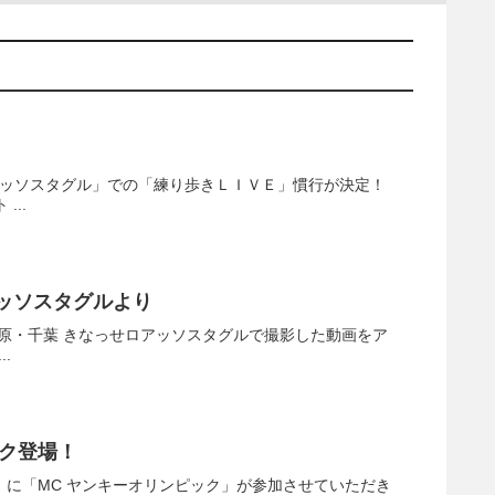
アッソスタグル」での「練り歩きＬＩＶＥ」慣行が決定！
..
アッソスタグルより
市原・千葉 きなっせロアッソスタグルで撮影した動画をア
.
ピック登場！
花見編」に「MC ヤンキーオリンピック」が参加させていただき