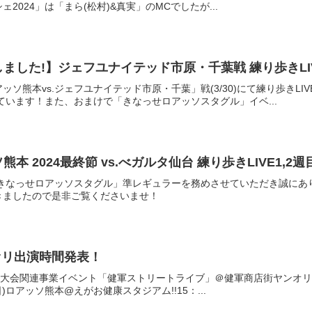
2024」は「まら(松村)&真実」のMCでしたが...
プしました!】ジェフユナイテッド市原・千葉戦 練り歩きLIV
ソ熊本vs.ジェフユナイテッド市原・千葉」戦(3/30)にて練り歩きLIV
ています！また、おまけで「きなっせロアッソスタグル」イベ...
熊本 2024最終節 vs.べガルタ仙台 練り歩きLIVE1,2
「きなっせロアッソスタグル」準レギュラーを務めさせていただき誠に
て頂きましたので是非ご覧くださいませ！
オリ出演時間発表！
花火大会関連事業イベント「健軍ストリートライブ」＠健軍商店街ヤンオリはアー
日)ロアッソ熊本@えがお健康スタジアム!!15：...