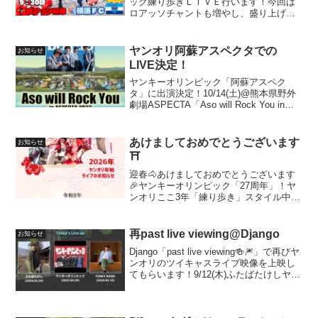
ック練り歩きＬＩＶＥ行います！今回は
ロアッソチャントも増やし、盛り上げて
まいります！さぁ、勝ち点３ゲットだ！
ヤンオリ阿蘇アスペクタでの
お知らせ
LIVE決定！
ヤンキーオリンピック「阿蘇アスペク
タ」に出演決定！10/14(土)@熊本県野外
劇場ASPECTA「Aso will Rock You in
ASPECTA 2023~ライブとキャンプとビ
ートルズ ～」前売り1,000円。ヤンオリ
メンバーより...
あけましておめでとうございます
お知らせ
⛩
迎春🐴あけましておめでとうございます
🎉ヤンキーオリンピック「27周年」！ヤ
ンオリここ3年「練り歩き」スタイル中心
になってしまいましたが、「通常バンド
形式」も復活してまいります🎸マイペー
スに熊本バンド界隈をかき回してまいり
再past live viewing@Django
お知らせ
ます🔥
Django「past live viewing🍻🎆」で再びヤ
ンオリのツイキャスライブ映像を上映し
てもらいます！9/12(木)ふたばたけしヤン
キーオリンピックFUNKY KOSEI