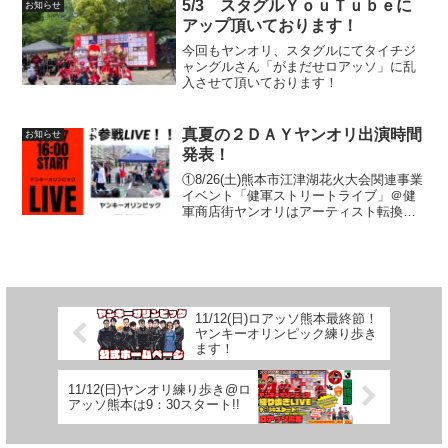
5/3 スタグルＹｏｕＴｕｂｅに
お知らせ
アップ頂いております！
今回もヤンオリ、スタグルにてタイチジ
ャングルさん「がまだせロアッソ」に乱
入させて頂いております！
真夏の２ＤＡＹヤンオリ出演時間
お知らせ
発表！
①8/26(土)熊本市江津湖花火大会関連事業
イベント「健軍ストリートライブ」＠健
軍商店街ヤンオリはアーティスト転換時
の①16:20~、②16:55～、③17:25～計3回
練り歩き！②8/27(日)ロアッソ熊本@えが
お健康スタジアム!!15：...
11/12(日)ロアッソ熊本最終節！
ヤンキーオリンピック練り歩き
ます！
11/12(日)ヤンオリ練り歩き@ロ
アッソ熊本は9：30スタート!!